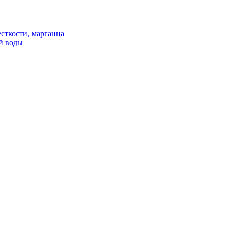
сткости, марганца
й воды