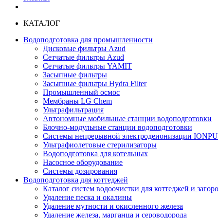
КАТАЛОГ
Водоподготовка для промышленности
Дисковые фильтры Azud
Сетчатые фильтры Azud
Сетчатые фильтры YAMIT
Засыпные фильтры
Засыпные фильтры Hydra Filter
Промышленный осмос
Мембраны LG Chem
Ультрафильтрация
Автономные мобильные станции водоподготовки
Блочно-модульные станции водоподготовки
Системы непрерывной электродеионизации IONP
Ультрафиолетовые стерилизаторы
Водоподготовка для котельных
Насосное оборудование
Системы дозирования
Водоподготовка для коттеджей
Каталог систем водоочистки для коттеджей и заго
Удаление песка и окалины
Удаление мутности и окисленного железа
Удаление железа, марганца и сероводорода