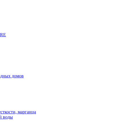
URE
родных домов
сткости, марганца
й воды