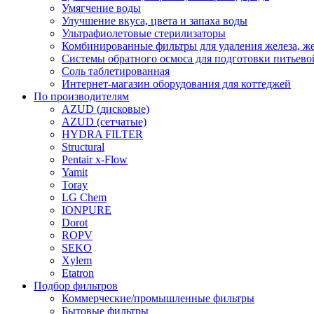
Умягчение воды
Улучшение вкуса, цвета и запаха воды
Ультрафиолетовые стерилизаторы
Комбинированные фильтры для удаления железа, же
Системы обратного осмоса для подготовки питьево
Соль таблетированная
Интернет-магазин оборудования для коттеджей
По производителям
AZUD (дисковые)
AZUD (сетчатые)
HYDRA FILTER
Structural
Pentair x-Flow
Yamit
Toray
LG Chem
IONPURE
Dorot
ROPV
SEKO
Xylem
Etatron
Подбор фильтров
Коммерческие/промышленные фильтры
Бытовые фильтры