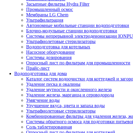
Засыпные фильтры Hydra Filter
Промышленный осмос
Мембраны LG Chem
Ультрафильтрация
Автономные мобильные станции водоподготовки
Блочно-модульные станции водоподготовки
Системы непрерывной электродеионизации IONP
Ультрафиолетовые стерилизаторы
Водоподготовка для котельных
Насосное оборудование
Системы дозирования
Опросный лист по фильтрам для промышленности
Прайс-лист
Водоподготовка для дома
Каталог систем водоочистки для коттеджей и заго
Удаление песка и окалины
Удаление мутности и окисленного железа
Удаление железа, марганца и сероводорода
Умягчение воды
Улучшение вкуса, цвета и запаха воды
Ультрафиолетовые стерилизаторы
Комбинированные фильтры для удаления железа, же
Системы обратного осмоса для подготовки питьево
Соль таблетированная
Опросный лист по фильтрам для коттеджей