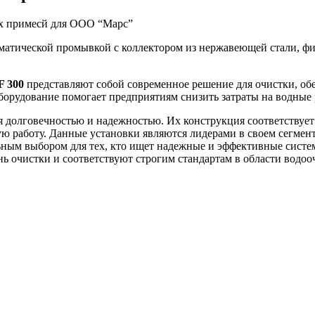
их примесй для ООО “Марс”
оматической промывкой с коллектором из нержавеющей стали, 
F 300
представляют собой современное решение для очистки, об
орудование помогает предприятиям снизить затраты на водные 
ся долговечностью и надежностью. Их конструкция соответств
ную работу. Данные установки являются лидерами в своем сегме
льным выбором для тех, кто ищет надежные и эффективные сис
ь очистки и соответствуют строгим стандартам в области водоо