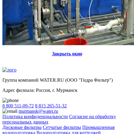
Закрыть окно
Группа компаний WATER.RU (ООО "Гидра Фильтр")
Адрес филиала:
Россия
, г.
Мурманск
8 800 511-09-72
8 815 265-51-32
murmansk@water.ru
Политика конфиденциальности
Согласие на обработку
персональных данных
Дисковые фильтры
Сетчатые фильтры
Промышленная
водоподготовка
Водоподготовка для коттеджей