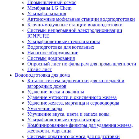
Промышленный осмос
Мембраны LG Chem
Ультрафильтрация
Автономные мобильные станции водоподготовки
Блочно-модульные станции водоподготовки
Системы непрерывной электродеионизации
IONPURE
Ультрафиолетовые стерилизаторы
Водоподготовка для котельных
Насосное оборудование
Системы дозирования
Опросный лист по фильтрам для промышленности
Прайс-лист
Водоподготовка для дома
Каталог систем водоочистки для коттеджей и
загородных домов
Удаление песка и окалины
Удаление мутности и окисленного железа
Удаление железа, марганца и сероводорода
Умягчение воды
Улучшение вкуса, цвета и запаха воды
Ультрафиолетовые стерилизаторы
Комбинированные фильтры для удаления железа,
жесткости, марганца
Системы обратного осмоса для подготовки