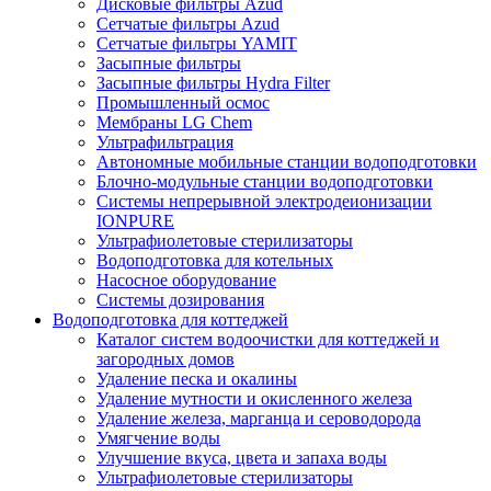
Дисковые фильтры Azud
Сетчатые фильтры Azud
Сетчатые фильтры YAMIT
Засыпные фильтры
Засыпные фильтры Hydra Filter
Промышленный осмос
Мембраны LG Chem
Ультрафильтрация
Автономные мобильные станции водоподготовки
Блочно-модульные станции водоподготовки
Системы непрерывной электродеионизации
IONPURE
Ультрафиолетовые стерилизаторы
Водоподготовка для котельных
Насосное оборудование
Системы дозирования
Водоподготовка для коттеджей
Каталог систем водоочистки для коттеджей и
загородных домов
Удаление песка и окалины
Удаление мутности и окисленного железа
Удаление железа, марганца и сероводорода
Умягчение воды
Улучшение вкуса, цвета и запаха воды
Ультрафиолетовые стерилизаторы