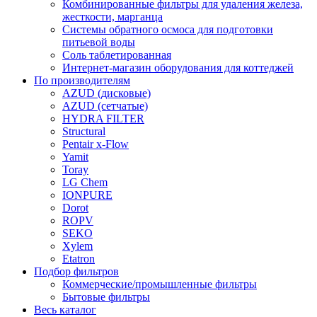
Комбинированные фильтры для удаления железа,
жесткости, марганца
Системы обратного осмоса для подготовки
питьевой воды
Соль таблетированная
Интернет-магазин оборудования для коттеджей
По производителям
AZUD (дисковые)
AZUD (сетчатые)
HYDRA FILTER
Structural
Pentair x-Flow
Yamit
Toray
LG Chem
IONPURE
Dorot
ROPV
SEKO
Xylem
Etatron
Подбор фильтров
Коммерческие/промышленные фильтры
Бытовые фильтры
Весь каталог