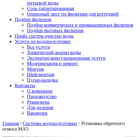
питьевой воды
Соль таблетированная
Опросный лист по фильтрам для коттеджей
Подбор фильтров
Подбор коммерческих и промышленных фильтров
Подбор бытовых фильтров
Прайс систем очистки воды
Услуги по водоподготовке
Все услуги
Химический анализ воды
Экспертно-консультационные услуги
Модернизация и ремонт
Монтаж
Шеф-монтаж
Пуско-наладка
Контакты
О компании
Производство
Реквизиты
Для дилеров
Вакансии
Главная
/
Системы водоподготовки
/
Установка обратного
осмоса МА5